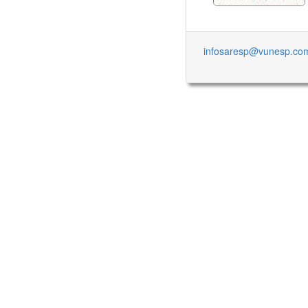
infosaresp@vunesp.co