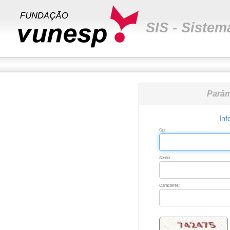
SIS - Siste
Parâm
Inf
Cpf:
Senha:
Caracteres: